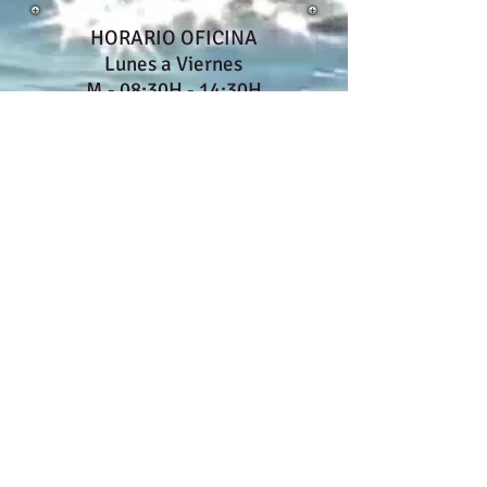
HORARIO OFICINA
Lunes a Viernes
M.- 08:30H - 14:30H
T.- 16:30H - 19:30H