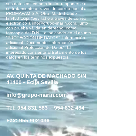
sus datos así como a limitar u oponerse a
su tratamiento a través de correo postal a
PROMAPAM,S.A, Otra Madrid-Cádiz
km453 Écija (Sevilla) o a través de correo
electrónico a
info@grupo-marin.com
, junto
con prueba válida en derecho, como
fotocopia del D.N.I. e indicando en el asunto
"PROTECCIÓN DE DATOS”. Información
adicional: Documento “Información
adicional Protección de Datos”. El
interesado consiente al tratamiento de los
datos en los términos expuestos.
AV. QUINTA DE MACHADO S/N
41400 - Ecija Sevilla
info@grupo-marin.com
Tel:
954 831 583
-
954 832 484
Fax:
955 902 036