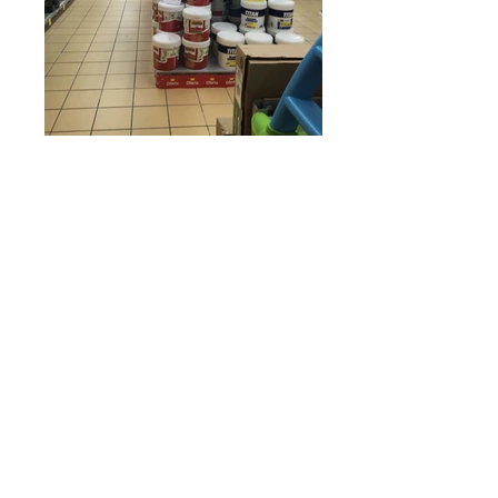
Primera cadena española de
distribución y venta de
productos de bricolaje
decoración y jardin.
Disponemos de mas de 1.500
m2 de salas de ventas
www.bricoking.es