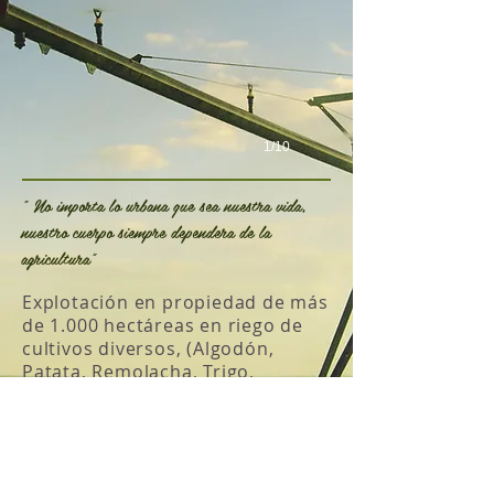
1/10
" No importa lo urbana que sea nuestra vida,
nuestro cuerpo siempre dependera de la
agricultura"
Explotación en propiedad de más
de 1.000 hectáreas en riego de
cultivos diversos, (Algodón,
Patata, Remolacha, Trigo,
Girasol, Habas, Cebollas, Colza,
Espinacas, Maíz, etc..) empleando
las últimas tecnologías en
desarrollo de cultivos y
maquinarias, con personal